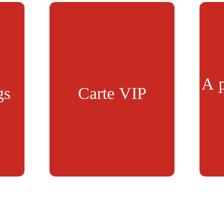
A p
gs
Carte VIP